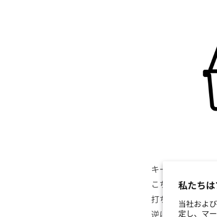
キーが一番下まで
こちらもmm表記
私たちは
打ちまでが浅いの
当社および
定し、マー
逆に数値が高けれ