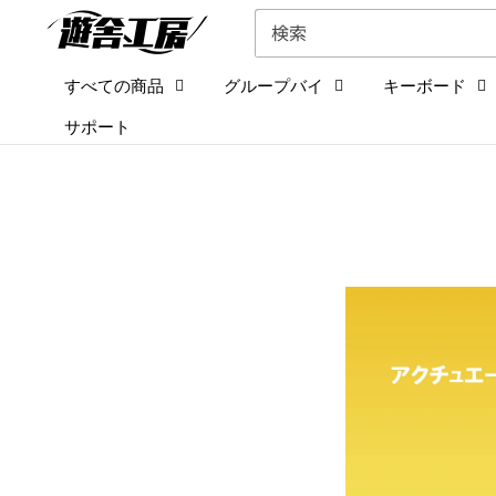
コ
遊
ン
舎
テ
工
すべての商品
グループバイ
キーボード
ン
房
サポート
ツ
シ
に
ョ
ス
ッ
キ
プ
ッ
プ
す
る