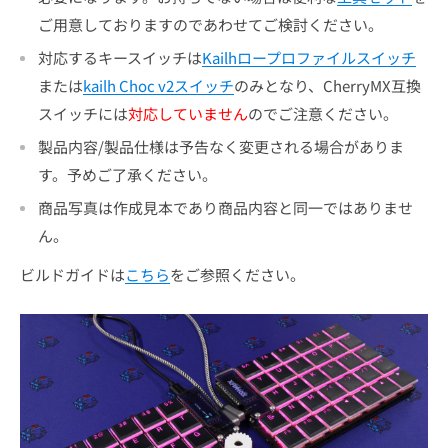
ご用意しておりますのであわせてご検討ください。
対応するキースイッチは
Kailhロープロファイルスイッチ
または
kailh Choc v2スイッチ
のみとなり、CherryMX互換
スイッチには
対応していません
のでご注意ください。
製品内容/製品仕様は予告なく変更される場合がありま
す。予めご了承ください。
商品写真は作成見本であり商品内容と同一ではありませ
ん。
ビルドガイドは
こちら
をご参照ください。