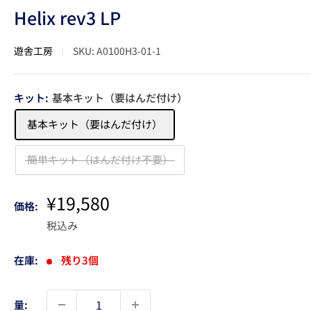
Helix rev3 LP
遊舎工房
SKU:
A0100H3-01-1
キット:
基本キット（要はんだ付け）
基本キット（要はんだ付け）
簡単キット（はんだ付け不要）
販
¥19,580
価格:
売
税込み
価
格
在庫:
残り3個
量: