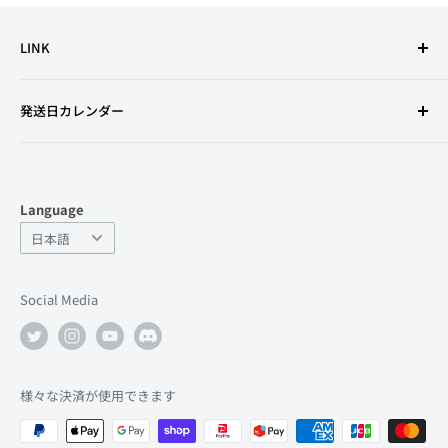
LINK
利用規約
発送日カレンダー
特定商取引法に基づく表記
古物営業法の規定に基づく表示
プライバシーポリシー
Language
返金ポリシー
Language
日本語
よくあるお問い合わせ
サポート
Social Media
店舗情報
会社情報
求人
様々な決済が使用できます