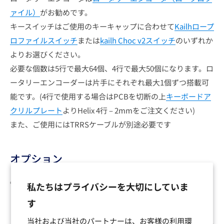
ァイル）
がお勧めです。
キースイッチはご使用のキーキャップに合わせて
Kailhロープ
ロファイルスイッチ
または
kailh Choc v2スイッチ
のいずれか
よりお選びください。
必要な個数は5行で最大64個、4行で最大50個になります。ロ
ータリーエンコーダーは片手にそれぞれ最大1個ずつ搭載可
能です。(4行で使用する場合はPCBを切断の上
キーボードア
クリルプレート
よりHelix 4行 – 2mmをご注文ください)
また、ご使用にはTRRSケーブルが別途必要です
オプション
キーボードフォームカットサービス - Helix rev3（ボト
私たちはプライバシーを大切にしていま
ム） - 2mm
す
PCBとボトムプレートの間に挟むフォームです。
当社および当社のパートナーは、お客様の利用環