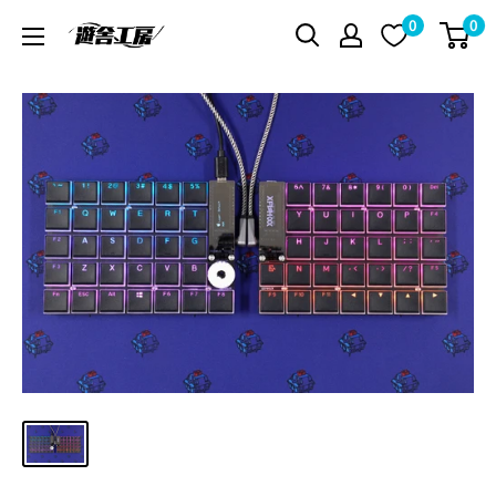
コ
0
0
遊
ン
舎
テ
工
ン
房
ツ
シ
に
ョ
ス
ッ
キ
プ
ッ
プ
す
る