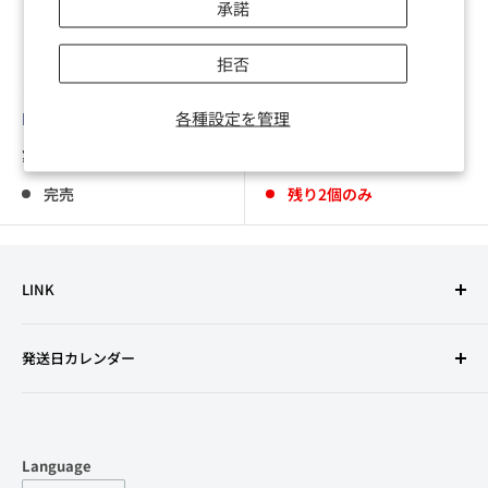
承諾
拒否
ノーブランド
ノーブランド
各種設定を管理
KbD C96 2019 August
CUTIE SWITCHES
販
販
¥1,100
¥770
売
売
価
価
完売
残り2個のみ
格
格
LINK
利用規約
発送日カレンダー
特定商取引法に基づく表記
古物営業法の規定に基づく表示
プライバシーポリシー
Language
返金ポリシー
Language