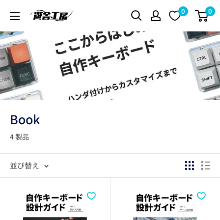
コ
0
0
遊
ン
舎
テ
工
ン
房
ツ
シ
に
ョ
ス
ッ
キ
プ
Book
ッ
プ
4 製品
す
る
並び替え