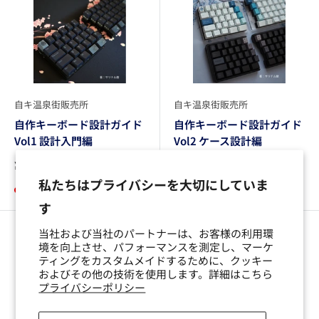
自キ温泉街販売所
自キ温泉街販売所
自作キーボード設計ガイド
自作キーボード設計ガイド
Vol1 設計入門編
Vol2 ケース設計編
販
販
¥2,000
¥2,000
売
売
私たちはプライバシーを大切にしていま
価
価
残り4個のみ
完売
格
格
す
当社および当社のパートナーは、お客様の利用環
境を向上させ、パフォーマンスを測定し、マーケ
ティングをカスタムメイドするために、クッキー
およびその他の技術を使用します。詳細はこちら
プライバシーポリシー