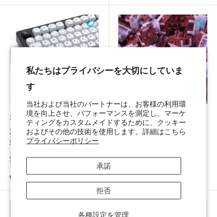
格
私たちはプライバシーを大切にしていま
す
当社および当社のパートナーは、お客様の利用環
境を向上させ、パフォーマンスを測定し、マーケ
XVX
KEYGEEK
ティングをカスタムメイドするために、クッキー
およびその他の技術を使用します。詳細はこちら
XVX Minimalist White
Keygeek Muse Linear
プライバシーポリシー
Style BOW
Switch (45g version)
販
販
¥4,400
¥102から
承諾
売
売
残り17個のみ
在庫あり
価
価
格
格
拒否
各種設定を管理