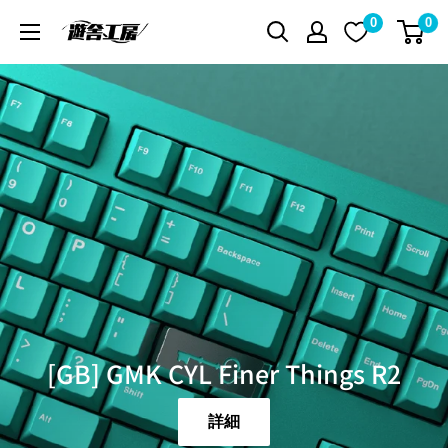
コ
0
0
遊
ン
舎
テ
工
ン
房
ツ
シ
に
ョ
ス
ッ
キ
プ
ッ
プ
す
る
[GB] GMK CYL Finer Things R2
詳細