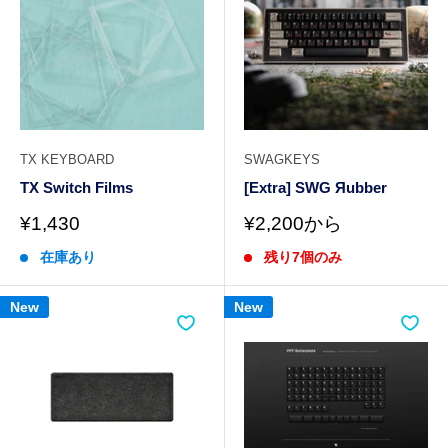
TX KEYBOARD
SWAGKEYS
TX Switch Films
[Extra] SWG Яubber
販
販
¥1,430
¥2,200から
売
売
在庫あり
残り7個のみ
価
価
格
格
New
New