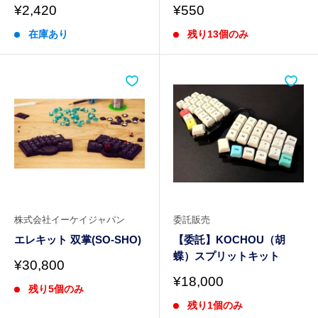
販
販
¥2,420
¥550
売
売
在庫あり
残り13個のみ
価
価
格
格
株式会社イーケイジャパン
委託販売
エレキット 双掌(SO-SHO)
【委託】KOCHOU（胡
蝶）スプリットキット
販
¥30,800
売
販
¥18,000
残り5個のみ
価
売
格
残り1個のみ
価