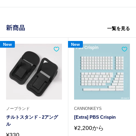
格
新商品
一覧を見る
New
New
ノーブランド
CANNONKEYS
チルトスタンド - 2アング
[Extra] PBS Crispin
ル
販
¥2,200から
売
販
¥330