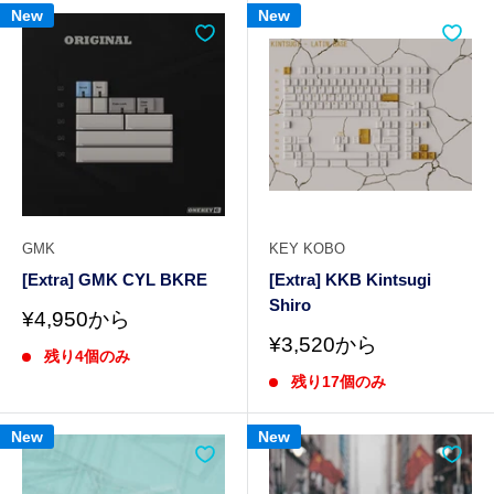
New
New
GMK
KEY KOBO
[Extra] GMK CYL BKRE
[Extra] KKB Kintsugi
Shiro
販
¥4,950から
売
販
¥3,520から
残り4個のみ
価
売
格
残り17個のみ
価
格
New
New