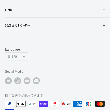
LINK
利用規約
発送日カレンダー
特定商取引法に基づく表記
古物営業法の規定に基づく表示
プライバシーポリシー
Language
返金ポリシー
Language
日本語
よくあるお問い合わせ
サポート
Social Media
店舗情報
会社情報
求人
様々な決済が使用できます