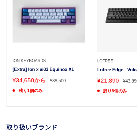
ION KEYBOARDS
LOFREE
[Extra] Ion x ai03 Equinox XL
Lofree Edge - Vol
販
¥34,650から
販
¥21,890
通
¥38,500
通
¥43,89
常
売
常
売
価
価
残り1個のみ
価
残り8個のみ
価
格
格
格
格
取り扱いブランド