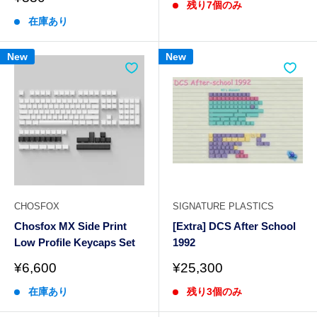
残り7個のみ
価
売
格
在庫あり
価
格
New
New
CHOSFOX
SIGNATURE PLASTICS
Chosfox MX Side Print
[Extra] DCS After School
Low Profile Keycaps Set
1992
販
販
¥6,600
¥25,300
売
売
在庫あり
残り3個のみ
価
価
格
格