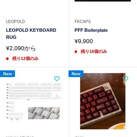
LEOPOLD
FKCAPS
LEOPOLD KEYBOARD
PFF Boilerplate
RUG
販
¥9,900
売
販
¥2,090から
残り16個のみ
価
売
格
残り12個のみ
価
格
New
New