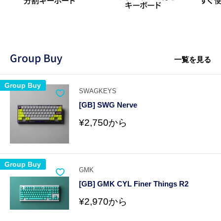
Group Buy
一覧を見る
Group Buy
SWAGKEYS
[GB] SWG Nerve
販
¥2,750から
売
価
格
Group Buy
GMK
[GB] GMK CYL Finer Things R2
販
¥2,970から
売
価