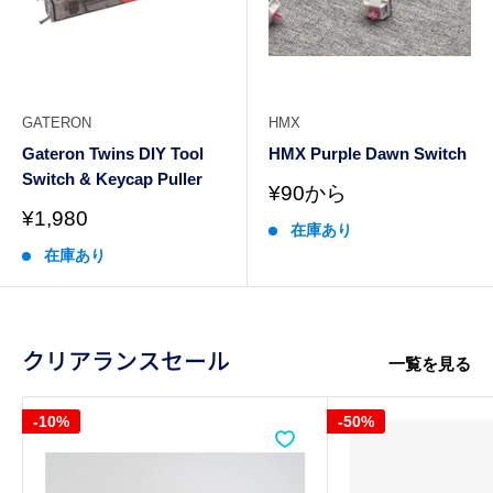
GATERON
HMX
Gateron Twins DIY Tool
HMX Purple Dawn Switch
Switch & Keycap Puller
販
¥90から
売
販
¥1,980
在庫あり
価
売
格
在庫あり
価
格
クリアランスセール
一覧を見る
-10%
-50%