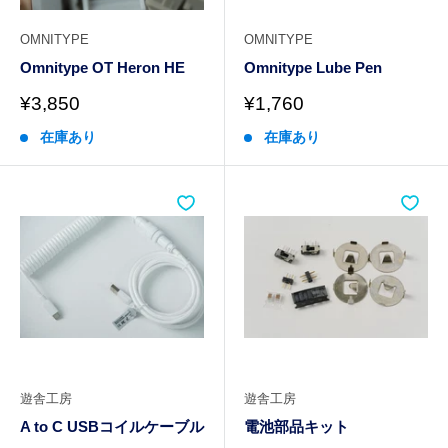
OMNITYPE
OMNITYPE
Omnitype OT Heron HE
Omnitype Lube Pen
販
販
¥3,850
¥1,760
売
売
在庫あり
在庫あり
価
価
格
格
遊舎工房
遊舎工房
A to C USBコイルケーブル
電池部品キット