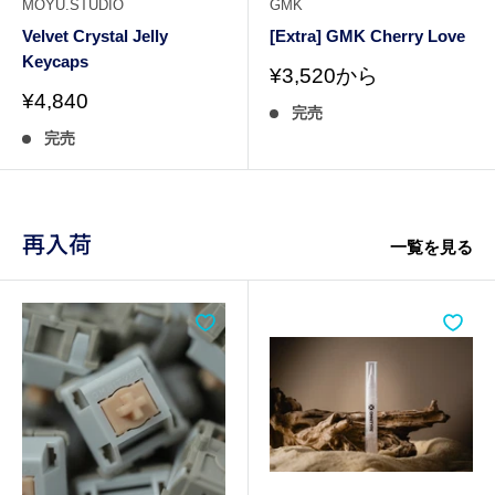
MOYU.STUDIO
GMK
Velvet Crystal Jelly
[Extra] GMK Cherry Love
Keycaps
販
¥3,520から
売
販
¥4,840
完売
価
売
格
完売
価
格
再入荷
一覧を見る