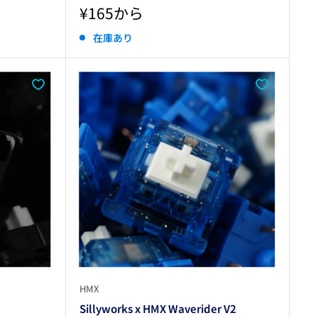
販
¥165から
売
在庫あり
価
格
HMX
Sillyworks x HMX Waverider V2