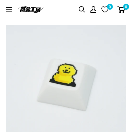
コ
0
0
遊
ン
舎
テ
工
ン
房
ツ
シ
に
ョ
ス
ッ
キ
プ
ッ
プ
す
る