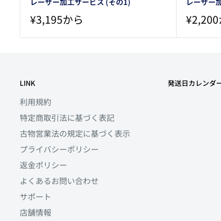
レーザー加工サービス (その1)
レーザー加
販
販
¥3,195から
¥2,20
売
売
価
価
格
格
LINK
発送日カレンダ
利用規約
特定商取引法に基づく表記
古物営業法の規定に基づく表示
プライバシーポリシー
返金ポリシー
よくあるお問い合わせ
サポート
店舗情報