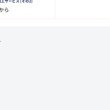
工サービス (その2)
0から
ー