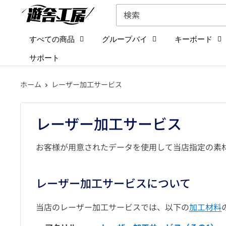
コ
遊
ン
舎
テ
工
すべての商品
グループバイ
キーボード
ン
房
サポート
ツ
シ
に
ョ
ホーム
レーザー加工サービス
ス
ッ
キ
プ
レーザー加工サービス
ッ
プ
お客様が用意されたデータを使用して当店指定の素
す
る
レーザー加工サービスについて
当店のレーザー加工サービスでは、以下の
加工材料