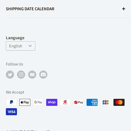
Terms of Use
SHIPPING DATE CALENDAR
Legal Notice
Secondhand Dealer License
Privacy Policy
Language
Refund Policy
Language
English
FAQ
Support
Follow Us
店舗情報
About Us
Recruitment
We Accept