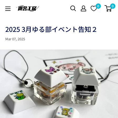
Skip
0
0
遊
to
舎
content
工
2025 3月ゆる部イベント告知２
房
シ
Mar 07, 2025
ョ
ッ
プ