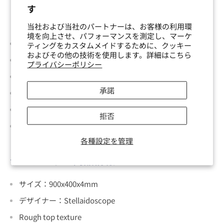
す
キーキャップ商品情報
当社および当社のパートナーは、お客様の利用環
境を向上させ、パフォーマンスを測定し、マーケ
材質：ABS
ティングをカスタムメイドするために、クッキー
およびその他の技術を使用します。詳細はこちら
刻印：Doubleshot
プライバシーポリシー
プロファイル：Cherry Profile
承諾
スイッチ互換：Cherry MX（互換）用キーキャップ
製造：GMK
拒否
デザイナー：Kaptain Mike
各種設定を管理
デスクマット商品情報
サイズ
：
900x400x4mm
デザイナー：Stellaidoscope
Rough top texture