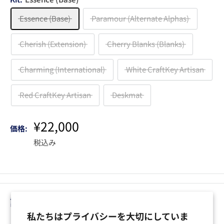
Essence (Base)
Paramour (Alternate Alphas)
Cherish (Extension)
Cherry Blanks (Blanks)
Charming (International)
White CraftKey Artisan
Red CraftKey Artisan
Deskmat
販
¥22,000
価格:
売
税込み
価
格
説明
私たちはプライバシーを大切にしていま