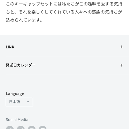
このキーキャップセットには私たちがこの趣味を愛する気持
ちと、それを楽しくしてくれている人々への感謝の気持ちが
込められています。
LINK
利用規約
発送日カレンダー
特定商取引法に基づく表記
古物営業法の規定に基づく表示
プライバシーポリシー
Language
返金ポリシー
Language
日本語
よくあるお問い合わせ
サポート
Social Media
店舗情報