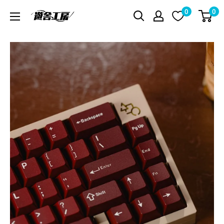
コ
0
0
遊
ン
舎
テ
工
ン
房
ツ
シ
に
ョ
ス
ッ
キ
プ
ッ
プ
す
る