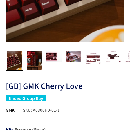
[GB] GMK Cherry Love
Ended Group Buy
GMK
SKU:
A0300N0-01-1
Kit:
Essence (Base)