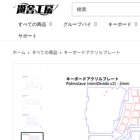
コ
遊
ン
舎
テ
工
すべての商品
グループバイ
キーボード
ン
房
サポート
ツ
シ
に
ョ
ホーム
すべての商品
キーボードアクリルプレート
ス
ッ
キ
プ
ッ
プ
す
る