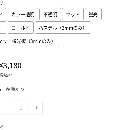
リ:
ア
カラー透明
不透明
マット
蛍光
ー
ゴールド
パステル（3mmのみ）
マット蛍光板（3mmのみ）
tion will add
to the price
¥3,180
税込み
在庫あり
※