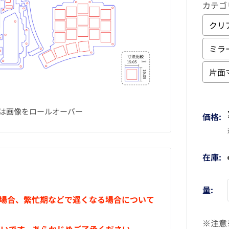
カテゴ
クリ
ミラ
片面
Selec
は画像をロールオーバー
価格:
在庫:
量:
い場合、繁忙期などで遅くなる場合について
※注意