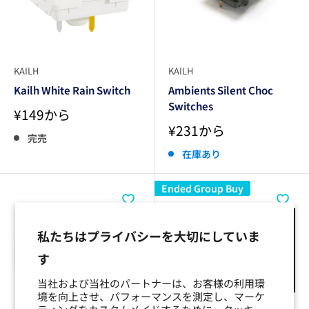
KAILH
KAILH
Kailh White Rain Switch
Ambients Silent Choc
Switches
販
¥149から
売
販
¥231から
価
完売
売
格
価
在庫あり
格
Ended Group Buy
私たちはプライバシーを大切にしていま
す
当社および当社のパートナーは、お客様の利用環
境を向上させ、パフォーマンスを測定し、マーケ