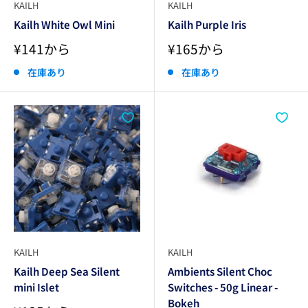
KAILH
KAILH
Kailh White Owl Mini
Kailh Purple Iris
販
販
¥141から
¥165から
売
売
価
価
在庫あり
在庫あり
格
格
KAILH
KAILH
Kailh Deep Sea Silent
Ambients Silent Choc
mini Islet
Switches - 50g Linear -
Bokeh