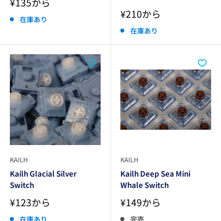
販
¥135から
売
販
¥210から
価
在庫あり
売
格
価
在庫あり
格
KAILH
KAILH
Kailh Glacial Silver
Kailh Deep Sea Mini
Switch
Whale Switch
販
販
¥123から
¥149から
売
売
価
価
在庫あり
完売