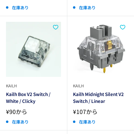
売
売
価
価
在庫あり
在庫あり
格
格
KAILH
KAILH
Kailh Box V2 Switch /
Kailh Midnight Silent V2
White / Clicky
Switch / Linear
販
販
¥90から
¥107から
売
売
価
価
在庫あり
在庫あり
格
格