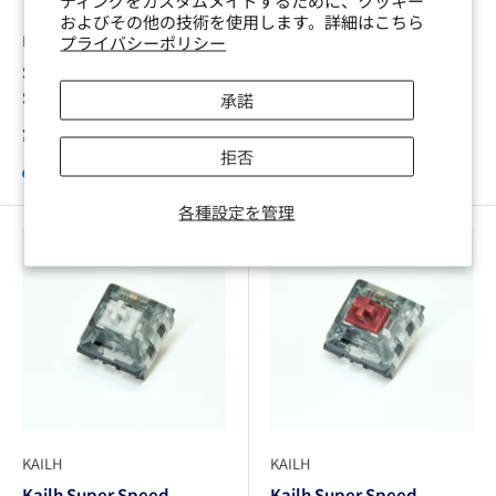
ティングをカスタムメイドするために、クッキー
およびその他の技術を使用します。詳細はこちら
KAILH
KAILH
プライバシーポリシー
Sunset Tactile Choc
[GB] Hades Switches /
Switches
Linear
承諾
販
販
¥214から
¥946
売
売
拒否
価
価
在庫あり
完売
格
格
各種設定を管理
KAILH
KAILH
Kailh Super Speed
Kailh Super Speed