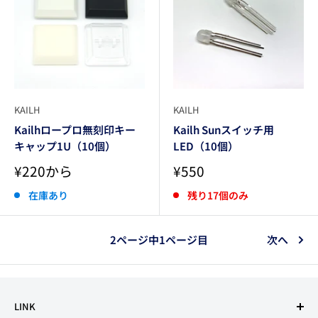
KAILH
KAILH
Kailhロープロ無刻印キー
Kailh Sunスイッチ用
キャップ1U（10個）
LED（10個）
販
販
¥220から
¥550
売
売
価
価
在庫あり
残り17個のみ
格
格
2ページ中1ページ目
次へ
LINK