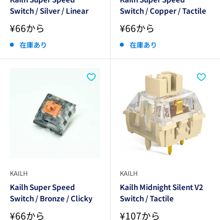
Switch / Silver / Linear
Switch / Copper / Tactile
販
販
¥66から
¥66から
売
売
価
価
在庫あり
在庫あり
格
格
KAILH
KAILH
Kailh Super Speed
Kailh Midnight Silent V2
Switch / Bronze / Clicky
Switch / Tactile
販
販
¥66から
¥107から