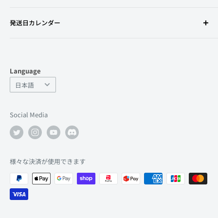
利用規約
発送日カレンダー
特定商取引法に基づく表記
古物営業法の規定に基づく表示
プライバシーポリシー
Language
返金ポリシー
Language
日本語
よくあるお問い合わせ
サポート
Social Media
店舗情報
会社情報
求人
様々な決済が使用できます