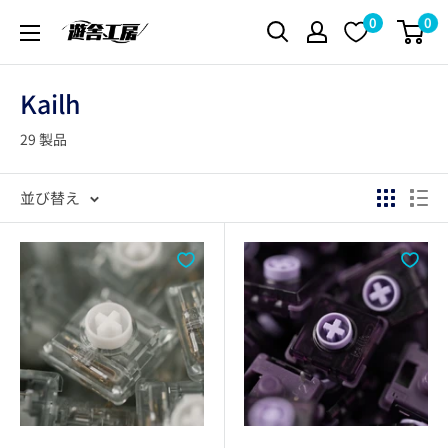
コ
0
0
遊
ン
舎
テ
工
Kailh
ン
房
ツ
29 製品
シ
に
ョ
ス
並び替え
ッ
キ
プ
ッ
プ
す
る