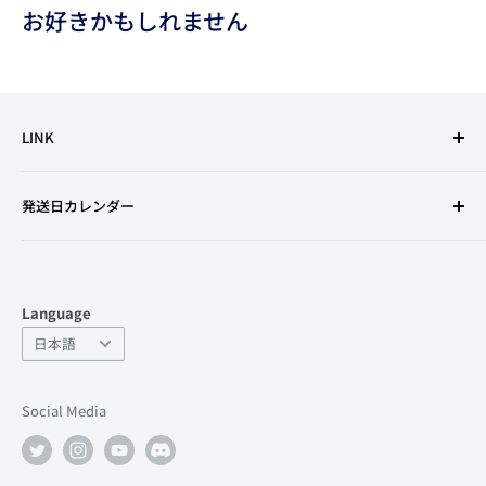
お好きかもしれません
LINK
利用規約
発送日カレンダー
特定商取引法に基づく表記
古物営業法の規定に基づく表示
プライバシーポリシー
Language
返金ポリシー
Language
日本語
よくあるお問い合わせ
サポート
Social Media
店舗情報
会社情報
求人