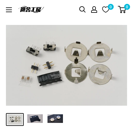
コ
0
0
遊
ン
舎
テ
工
ン
房
ツ
シ
に
ョ
ス
ッ
キ
プ
ッ
プ
す
る