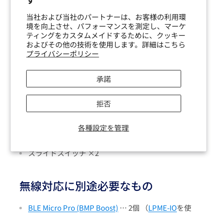
7sPro
当社および当社のパートナーは、お客様の利用環
JISplit89
境を向上させ、パフォーマンスを測定し、マーケ
ティングをカスタムメイドするために、クッキー
内容品
およびその他の技術を使用します。詳細はこちら
プライバシーポリシー
電池部品キット
承諾
コイン電池ホルダー ×4
拒否
コンスルー（2ピン） ×2
ショットキーバリアダイオード ×4
各種設定を管理
チップコンデンサ ×2
スライドスイッチ ×2
無線対応に別途必要なもの
BLE Micro Pro (BMP Boost)
… 2個 （
LPME-IO
を使