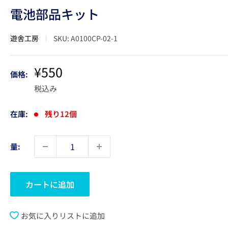
電池部品キット
遊舎工房
SKU:
A0100CP-02-1
販
¥550
価格:
売
税込み
価
格
在庫:
残り12個
量:
カートに追加
お気に入りリストに追加