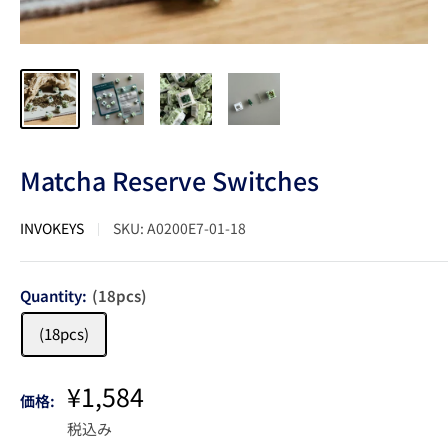
Matcha Reserve Switches
INVOKEYS
SKU:
A0200E7-01-18
Quantity:
(18pcs)
(18pcs)
販
¥1,584
価格:
売
税込み
価