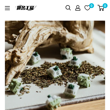
コ
0
0
遊
ン
舎
テ
工
ン
房
ツ
シ
に
ョ
ス
ッ
キ
プ
ッ
プ
す
る