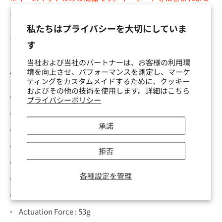
ん。
※
キースイッチの品質に関する免責事項
を必ずご覧になって
私たちはプライバシーを大切にしていま
からお買い求めください。
す
当社および当社のパートナーは、お客様の利用環
境を向上させ、パフォーマンスを測定し、マーケ
仕様
ティングをカスタムメイドするために、クッキー
およびその他の技術を使用します。詳細はこちら
スイッチ互換性：Cherry MX
プライバシーポリシー
スイッチタイプ：リニア
承諾
トップハウジング：
POM with gold flakes
ボトムハウジング：
POM
拒否
ステム：
LY
各種設定を管理
5ピン
Travel Distance :
3.3mm
Actuation Force :
53g