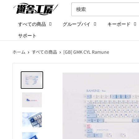
コ
遊
ン
舎
テ
工
すべての商品
グループバイ
キーボード
ン
房
サポート
ツ
シ
に
ョ
ホーム
すべての商品
[GB] GMK CYL Ramune
ス
ッ
キ
プ
ッ
プ
す
る