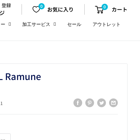
・登録
0
0
お気に入り
カート
ジ
リー
加工サービス
セール
アウトレット
YL Ramune
-1