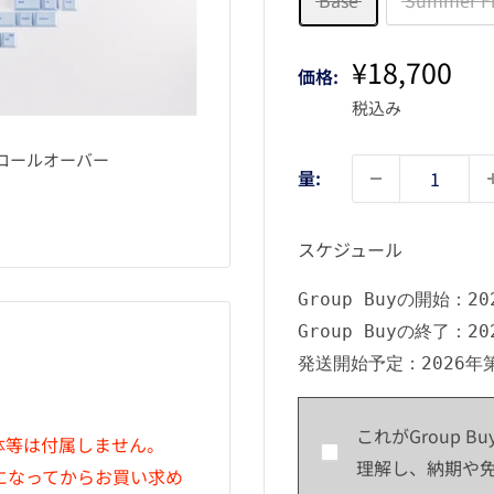
Base
Summer Fi
販
¥18,700
価格:
売
税込み
価
格
ロールオーバー
量:
スケジュール
Group Buyの開始：202
Group Buyの終了：202
発送開始予定：2026年
。
これがGroup
体等は付属しません。
理解し、納期や
になってからお買い求め