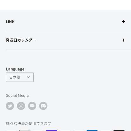
LINK
利用規約
発送日カレンダー
特定商取引法に基づく表記
古物営業法の規定に基づく表示
プライバシーポリシー
Language
返金ポリシー
Language
日本語
よくあるお問い合わせ
サポート
Social Media
店舗情報
会社情報
求人
様々な決済が使用できます