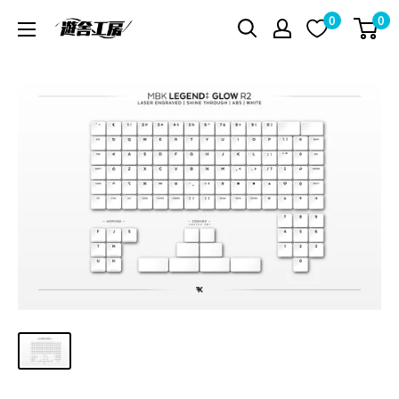
コ
0
0
遊
ン
舎
テ
工
ン
房
ツ
シ
に
ョ
ス
ッ
キ
プ
ッ
プ
す
る