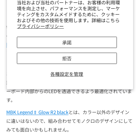
当社および当社のパートナーは、お客様の利用環
境を向上させ、パフォーマンスを測定し、マーケ
スタッフメモ
ティングをカスタムメイドするために、クッキー
およびその他の技術を使用します。詳細はこちら
プライバシーポリシー
tectonicplateによってデザインされたChoc V1スイッチ専用
のキーキャップです。
承諾
MBK Legend‡ Glow
の特徴を受け継ぎつつ、バージョンアッ
プされたことでベースカラーが白色になりました。
拒否
白い表面は不透明のPU（ポリウレタン）素材が使用されて
おり、ツルツルとした質感となっています。
各種設定を管理
刻印（レジェンド）はレーザーによって彫刻されており、キ
ーボード内部からのLEDを透過できるよう最適化されていま
す。
MBK Legend‡ Glow R2 black
とは、カラー以外のデザイン
に違いはないので、組み合わせてモノクロのデザインにして
みても面白いかもしれません。