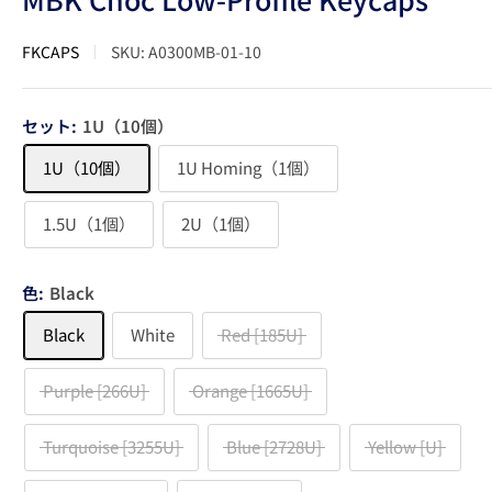
FKCAPS
SKU:
A0300MB-01-10
セット:
1U（10個）
1U（10個）
1U Homing（1個）
1.5U（1個）
2U（1個）
色:
Black
Black
White
Red [185U]
Purple [266U]
Orange [1665U]
Turquoise [3255U]
Blue [2728U]
Yellow [U]