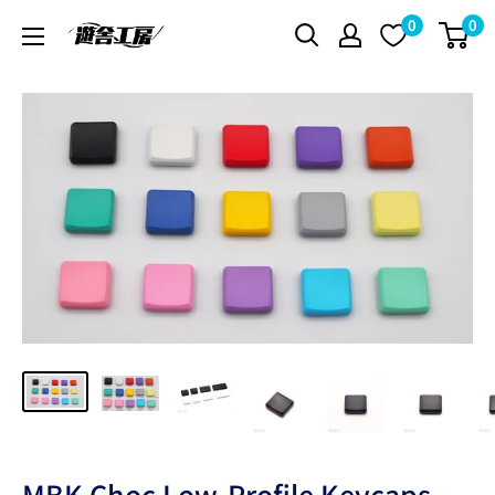
コ
0
0
遊
ン
舎
テ
工
ン
房
ツ
シ
に
ョ
ス
ッ
キ
プ
ッ
プ
す
る
MBK Choc Low-Profile Keycaps