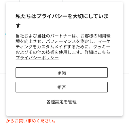
私たちはプライバシーを大切にしていま
カートに追加
す
お気に入りリストに追加
当社および当社のパートナーは、お客様の利用環
境を向上させ、パフォーマンスを測定し、マーケ
ティングをカスタムメイドするために、クッキー
およびその他の技術を使用します。詳細はこちら
この製品をシェアーする
プライバシーポリシー
承諾
説明
拒否
※キーキャップのみの商品です。キーボード等は含まれませ
各種設定を管理
ん
※
キーキャップの品質に関する免責事項
を必ずご覧になって
からお買い求めください。