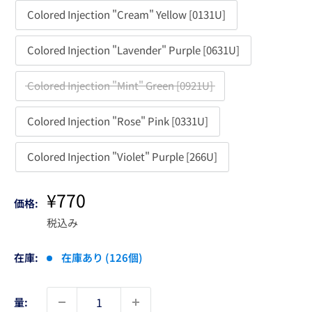
Colored Injection "Cream" Yellow [0131U]
Colored Injection "Lavender" Purple [0631U]
Colored Injection "Mint" Green [0921U]
Colored Injection "Rose" Pink [0331U]
Colored Injection "Violet" Purple [266U]
販
¥770
価格:
売
税込み
価
格
在庫:
在庫あり (126個)
量: