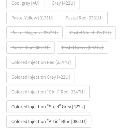
Cool grey [4U]
Gray [422U]
Pastel Yellow [0131U]
Pastel Red [0331U]
Pastel Magenta [0521U]
Pastel VIolet [0631U]
Pastel Blue [0821U]
Pastel Green [0921U]
Colored Injection Red [2347U]
Colored Injection Grey [422U]
Colored Injection "Chili" Red [2347U]
Colored Injection "Steel" Grey [422U]
Colored Injection "Artic" Blue [0821U]