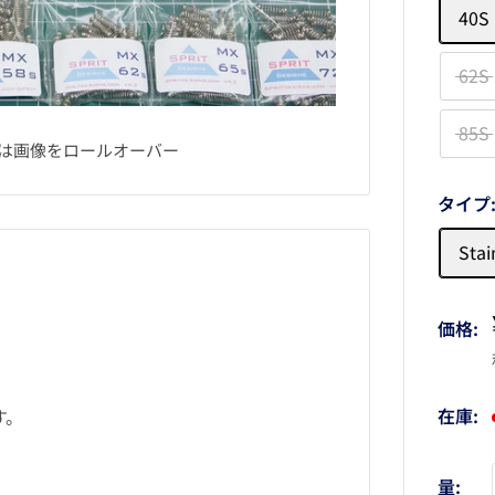
40S
62S
85S
は画像をロールオーバー
タイプ
Sta
価格:
在庫:
す。
量: