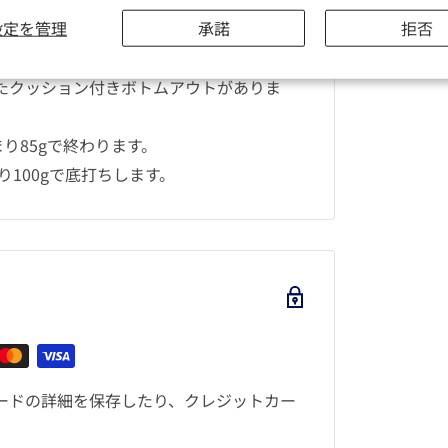
設定を管理
承諾
拒否
ラックへの特別なオマージュ。ストックブラッ
曲したクッション付きボトムアウトがありま
始まり85gで終わります。
まり100gで底打ちします。
ードの詳細を保存したり、クレジットカー