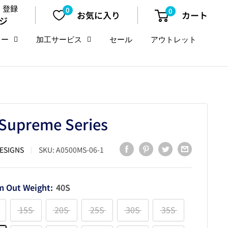
・登録
0
0
お気に入り
カート
ジ
リー
加工サービス
セール
アウトレット
Supreme Series
DESIGNS
SKU:
A0500MS-06-1
m Out Weight:
40S
15S
20S
25S
30S
35S