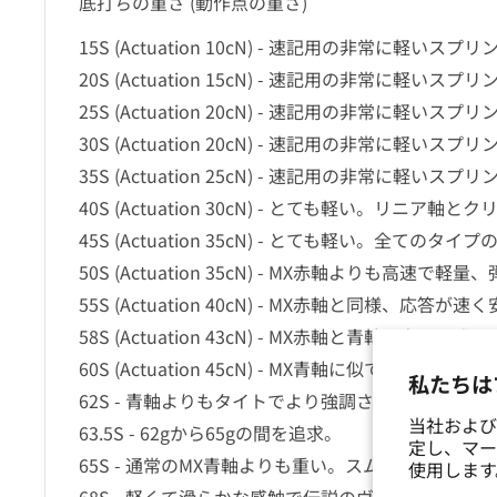
底打ちの重さ (動作点の重さ)
15S (Actuation 10cN) - 速記用の非常に軽い
20S (Actuation 15cN) - 速記用の非常に軽い
25S (Actuation 20cN) - 速記用の非常に軽い
30S (Actuation 20cN) - 速記用の非常に軽い
35S (Actuation 25cN) - 速記用の非常に軽い
40S (Actuation 30cN) - とても軽い。リニア軸
45S (Actuation 35cN) - とても軽い。全てのタ
50S (Actuation 35cN) - MX赤軸よりも高速
55S (Actuation 40cN) - MX赤軸と同様、応答
58S (Actuation 43cN) - MX赤軸と青軸の中間
60S (Actuation 45cN) - MX青軸に似ており
私たちは
62S - 青軸よりもタイトでより強調されています
当社および
63.5S - 62gから65gの間を追求。
定し、マー
65S - 通常のMX青軸よりも重い。スムーズで安定
使用しま
68S - 軽くて滑らかな感触で伝説のヴィンテージブ