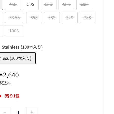
45S
50S
55S
58S
60S
63.5S
65S
68S
72S
78S
100S
:
Stainless (100本入り)
inless (100本入り)
販
¥2,640
売
税込み
価
格
残り1個