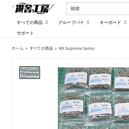
コ
遊
ン
舎
テ
工
すべての商品
グループバイ
キーボード
ン
房
サポート
ツ
シ
に
ョ
ホーム
すべての商品
MX Supreme Series
ス
ッ
キ
プ
ッ
プ
す
る